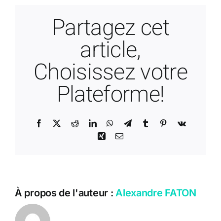
Partagez cet
article,
Choisissez votre
Plateforme!
Facebook
X
Reddit
LinkedIn
WhatsApp
Telegram
Tumblr
Pinterest
Vk
Xing
Email
À propos de l'auteur :
Alexandre FATON