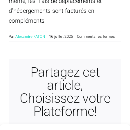
même, les frais de déplacements et
d’hébergements sont facturés en
compléments
sur
Par
Alexandre FATON
|
16 juillet 2025
|
Commentaires fermés
Quelles
sont
les
exceptio
Partagez cet
à
l’usage
article,
des
crédits
Choisissez votre
?
Plateforme!
Facebook
X
Reddit
LinkedIn
WhatsApp
Telegram
Tumblr
Pinterest
Vk