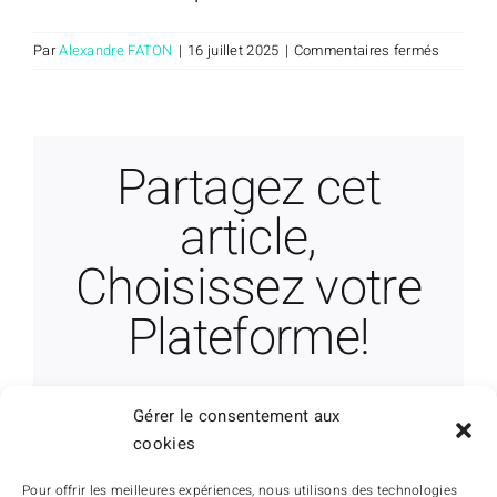
sur
Par
Alexandre FATON
|
16 juillet 2025
|
Commentaires fermés
Pourquoi
utiliser
vos
services
Partagez cet
?
article,
Choisissez votre
Plateforme!
Facebook
X
Reddit
LinkedIn
WhatsApp
Telegram
Tumblr
Pinterest
Vk
Gérer le consentement aux
Xing
Email
cookies
Pour offrir les meilleures expériences, nous utilisons des technologies